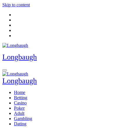
Skip to content
Longbaugh
Longbaugh
Home
Betting
Casino
Poker
Adult
Gambling
Dating