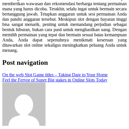
memberikan wawasan dan rekomendasi berharga tentang permainan
mana yang harus dicoba. Terakhir, selalu ingat untuk bermain secara
bertanggung jawab. Tetapkan anggaran untuk sesi permainan Anda
dan patuhi anggaran tersebut. Meskipun slot dengan bayaran tinggi
bisa sangat menarik, penting untuk memandang perjudian sebagai
bentuk hiburan, bukan cara pasti untuk menghasilkan uang. Dengan
memilih permainan yang tepat dan bermain sesuai batas kemampuan
Anda, Anda dapat sepenuhnya menikmati keseruan yang
ditawarkan slot online sekaligus meningkatkan peluang Anda untuk
menang.
Post navigation
On the web Slot Game titles – Taking Dare to Your Home
Feel the Fervor of Super Big stakes in Online Slots Today